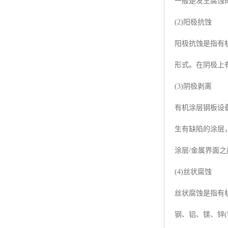
一般是发生腐蚀的
(2)阳极抗蚀
阳极抗蚀是指有
形式。在阴极上
(3)阴极剥离
有机涂层钢板设
生有缺陷的涂层
涂层/金属界面之
(4)丝状腐蚀
丝状腐蚀是指有
钢、铝、镁、锌