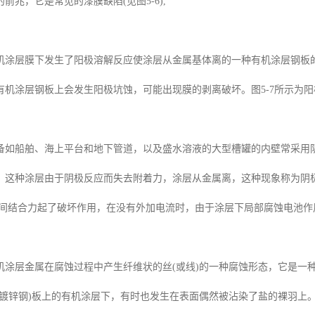
前兆，它是常见的漆膜缺陷(见图5-6),
机涂层膜下发生了阳极溶解反应使涂层从金属基体离的一种有机涂层钢板
有机涂层钢板上会发生阳极坑蚀，可能出现膜的剥离破坏。图5-7所示为
备如船舶、海上平台和地下管道，以及盛水溶液的大型槽罐的内壁常采用
，这种涂层由于阴极反应而失去附着力，涂层从金属离，这种现象称为阴
间结合力起了破坏作用，在没有外加电流时，由于涂层下局部腐蚀电池作用，
机涂层金属在腐蚀过程中产生纤维状的丝(或线)的一种腐蚀形态，它是一
(镀锌钢)板上的有机涂层下，有时也发生在表面偶然被沾染了盐的裸羽上