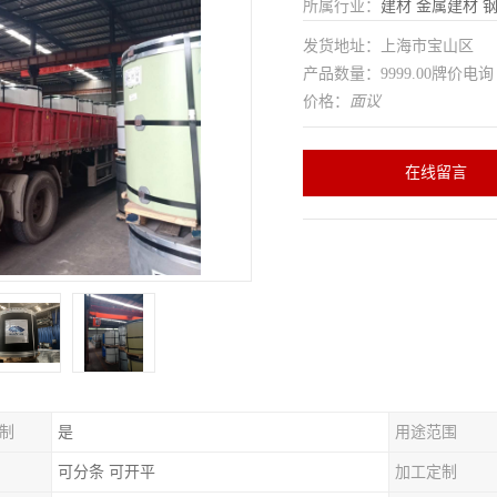
所属行业：
建材
金属建材
发货地址：上海市宝山区
产品数量：9999.00牌价电询
价格：
面议
在线留言
制
是
用途范围
可分条 可开平
加工定制