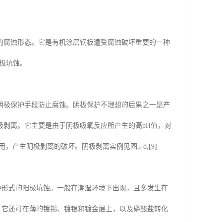
的腐蚀形态。它是有机涂层钢板遭受腐蚀破坏重要的一种
阳极坑蚀。
阴极保护手段防止腐蚀。阴极保护不理想的后果之一是产
极剥离。它主要是由于阴极吸氧反应所产生的高pH值，对
产生阴极剥离的破坏。阴极剥离实例见图5-8,[9]
种形式的阳极坑蚀。一般在潮湿环境下出现，且多发生在
。它还可在薄的镀锡、镀银和镀金层上，以及磷酸盐转化