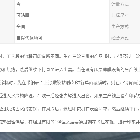
否
计量方式
可贴膜
非标尺寸
全国
生产方式
自提代运均可
经营方式
时，工艺段的流程可能有所不同。生产三涂三烘的产品1时，带钢经过二
敷和烘烤，然后继续下行直至进入出套。当在设有压层薄膜设备的生产线
辊涂机时，先在带钢表面上涂敷胶黏剂(如进行单面覆膜时，则在带钢背面涂
后进入水冷槽降温。在吹干后经张力辊进入出套。如果生产线上设有印花
经过烘烤固化的带钢，在风冷后，通过印花机在表面印花，然后继续下行
的热塑性涂层，在经过有限的1降温之后要通过刻花的压花辊，进行印花