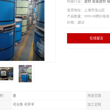
所属行业：
建材
金属建材
发货地址：上海市宝山区
产品数量：9999.00牌价电询
价格：
面议
在线留言
制
是
用途范围
可分条 可开平
加工定制