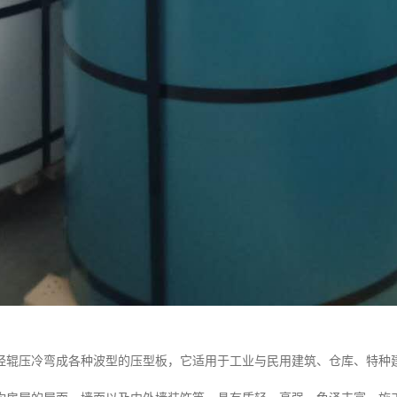
经辊压冷弯成各种波型的压型板，它适用于工业与民用建筑、仓库、特种