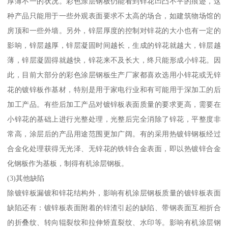
厚薄不一的状况。彩色涂层钢板仍能看到锌花凹凸不平的痕迹，这
种产品只能用于一些外观表面要求不太高的场合，如建筑物场馆的
房顶和一些外墙。另外，锌层厚度的控制对锌花的大小也有一定的
影响，锌层越厚，锌层凝固时间越长，生成的锌花就越大，锌层越
薄，锌层凝固得就越快，锌花来不及长大，终只能形成小锌花。因
此，目前大部分的彩色涂层钢板生产厂家都喜欢选用小锌花或无锌
花的镀锌板作基材，特别是用于家电行业和有可能用于深加工的后
加工产品。有些后加工产品对镀锌板表面质量的要求更高，需要在
小锌花的基础上进行光整处理，光整后完全消除了锌花，平整度非
常高，涂层后的产品用途范围更加广阔。有的采用热镀锌钢板经过
合金化处理获得无光泽、无锌花的铁锌合金表面，即以热镀锌合金
化钢板作为基板，制得有机涂层钢板。
(3)其他缺陷
除镀锌板漏镀和锌花结构外，影响有机涂层钢板质量的镀锌板表面
缺陷还有：镀锌板表面附着的锌渣引起的缺陷、带钢表面互相折合
的折叠纹、转向辊裂纹和拉伸矫直裂纹、水印等。影响有机涂层钢