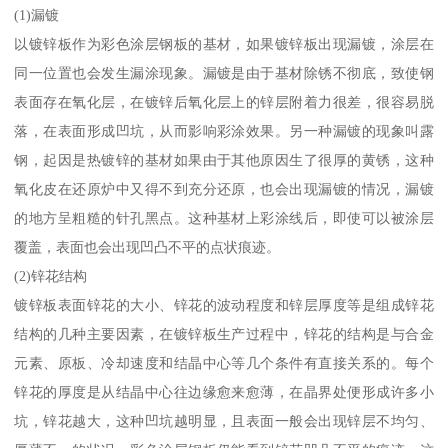
(1)漏镀
以镀锌板作为彩色涂层钢板的基材，如果镀锌板出现漏镀，涂层在
同一位置也会发生漏涂现象。漏镀是由于基材除锈不彻底，致使钢
表面存在氧化层，在镀锌后氧化层上的锌层附着力很差，很容易脱
落，在表面形成凹坑，从而影响彩涂效果。另一种漏镀的现象叫露
钢，起因是热镀锌的基材如果由于其他原因生了很厚的黄锈，这种
氧化皮在还原炉中又得不到充分还原，也会出现漏镀的情况，漏镀
的地方呈粗糙的针孔黑点。这种基材上彩涂线后，即使可以被涂层
覆盖，表面也会出现凹凸不平的点状痕迹。
(2)锌花结构
镀锌板表面锌花的大小、锌花的波动程度和锌层厚度等是组成锌花
结构的几种主要因素，在镀锌板生产过程中，锌花的结构是与合金
元素、原板、冷却速度和结晶中心等几个条件有直接关系的。每个
锌花的厚度是从结晶中心往边缘愈来愈薄，在晶界处便形成许多小
坑，锌花越大，这种凹坑越明显，且表面一般会出现锌层不均匀、