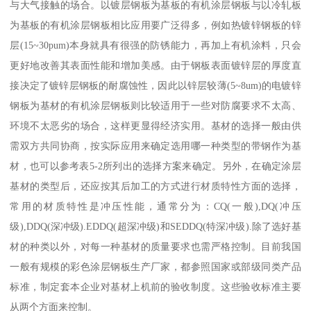
与大气接触的场合。以镀层钢板为基板的有机涂层钢板与以冷轧板
为基板的有机涂层钢板相比应用要广泛得多，例如热镀锌钢板的锌
层(15~30pum)本身就具有很强的防锈能力，再加上有机涂料，只会
更好地改善其表面性能和增加美感。由于钢板表面镀锌层的厚度直
接决定了镀锌层钢板的耐腐蚀性，因此以锌层较薄(5~8um)的电镀锌
钢板为基材的有机涂层钢板则比较适用于一些对防腐要求不太高、
环境不太恶劣的场合，这样更显得经济实用。基材的选择一般由供
需双方共同协商，按实际应用来确定选用哪一种类型的带钢作为基
材，也可以参考表5-2所列出的选择方案来确定。另外，在确定涂层
基材的类型后，还应按其后加工的方式进行材质特性方面的选择，
常用的材质特性是冲压性能，通常分为：CQ(一般),DQ(冲压
级),DDQ(深冲级).EDDQ(超深冲级)和SEDDQ(特深冲级).除了选好基
材的种类以外，对每一种基材的质量要求也需严格控制。目前我国
一般有规模的彩色涂层钢板生产厂家，都参照国家或部级同类产品
标准，制定套本企业对基材上机前的验收制度。这些验收标准主要
从两个方面来控制。