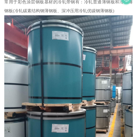
常用于彩色涂层钢板基材的冷轧带钢有：冷轧普通薄钢板和冷轧薄
钢板(冷轧碳素结构钢薄钢板、深冲压用冷轧优碳钢薄钢板)