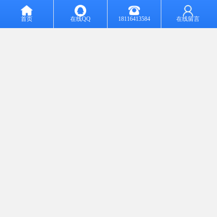
的话，也可以选择聚氨脂底漆。
对背面涂层来说，正确的选择就是如果彩涂钢板使用状态是单板的
首页
在线QQ
18116413584
在线留言
话，选择两层结构，即一层背面底漆，一层背面面漆。底漆和正面
相同品种，面漆选择一层浅颜色（如白色）的聚酯。如果彩涂钢板
使用状态是复合或夹心板的话，背面涂上一层粘接性和耐蚀性都的
环氧树脂就行。
目前现在还有很多功能性彩涂钢板，如抗菌彩涂、抗静电彩涂、隔
热彩涂、自洁彩涂等。这些产品的开发是以满足用户需求为目的
的，但是有时侯不能兼顾彩涂产品其他性能。因此，用户选择功能
性彩涂钢板时一定要明确自己的真正需求。