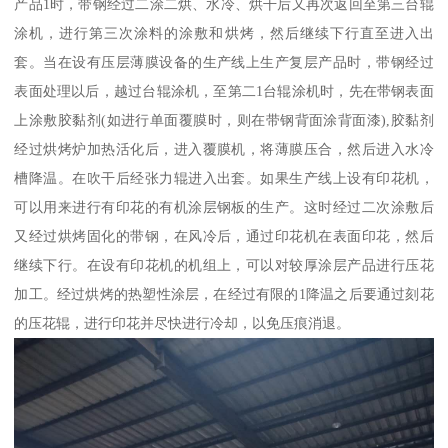
产品1时，带钢经过二涂二烘、水冷、烘干后又再次返回至第三台辊
涂机，进行第三次涂料的涂敷和烘烤，然后继续下行直至进入出
套。当在设有压层薄膜设备的生产线上生产复层产品时，带钢经过
表面处理以后，越过台辊涂机，至第二1台辊涂机时，先在带钢表面
上涂敷胶黏剂(如进行单面覆膜时，则在带钢背面涂背面漆),胶黏剂
经过烘烤炉加热活化后，进入覆膜机，将薄膜压合，然后进入水冷
槽降温。在吹干后经张力辊进入出套。如果生产线上设有印花机，
可以用来进行有印花的有机涂层钢板的生产。这时经过二次涂敷后
又经过烘烤固化的带钢，在风冷后，通过印花机在表面印花，然后
继续下行。在设有印花机的机组上，可以对较厚涂层产品进行压花
加工。经过烘烤的热塑性涂层，在经过有限的1降温之后要通过刻花
的压花辊，进行印花并尽快进行冷却，以免压痕消退。