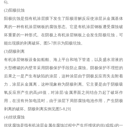
6),
(2)阳极抗蚀
阳极抗蚀是指有机涂层膜下发生了阳极溶解反应使涂层从金属基体
离的一种有机涂层钢板的腐蚀形态。它是有机涂层钢板遭受腐蚀破
坏重要的一种形式。在阴极上有机涂层钢板上会发生阳极坑蚀，可
能出现膜的剥离破坏。图5-7所示为阳极坑蚀。
(3)阴极剥离
有机涂层钢板设备如船舶、海上平台和地下管道，以及盛水溶液的
大型槽罐的内壁常采用阴极保护手段防止腐蚀。阴极保护不理想的
后果之一是产生有缺陷的涂层，这种涂层由于阴极反应而失去附着
力，涂层从金属离，这种现象称为阴极剥离。它主要是由于阴极吸
氧反应所产生的高pH值，对涂层/金属界面之间结合力起了破坏作
用，在没有外加电流时，由于涂层下局部腐蚀电池作用，产生阴极
剥离的破坏。阴极剥离实例见图5-8,[9]
(4)丝状腐蚀
丝状腐蚀是指有机涂层金属在腐蚀过程中产生纤维状的丝(或线)的一