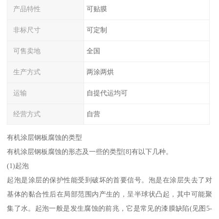
产品特性
可贴膜
非标尺寸
可定制
可售卖地
全国
生产方式
两涂两烘
运输
自提代运均可
经营方式
自营
有机涂层钢板腐蚀的类型
有机涂层钢板腐蚀的形态及一些的类型[8]有以下几种。
(1)起泡
起泡是涂层的保护性能受到破坏的首要信号。泡是在涂层失去了对
基体的黏合性后在局部范围内产生的，呈半球状凸起，其中可能聚
集了水。起泡一般是发生腐蚀的前兆，它是常见的漆膜缺陷(见图5-