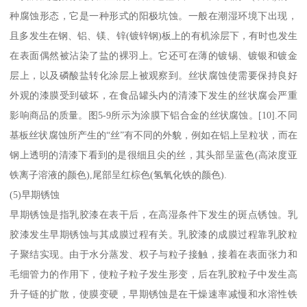
种腐蚀形态，它是一种形式的阳极坑蚀。一般在潮湿环境下出现，
且多发生在钢、铝、镁、锌(镀锌钢)板上的有机涂层下，有时也发生
在表面偶然被沾染了盐的裸羽上。它还可在薄的镀锡、镀银和镀金
层上，以及磷酸盐转化涂层上被观察到。丝状腐蚀使需要保持良好
外观的漆膜受到破坏，在食品罐头内的清漆下发生的丝状腐会严重
影响商品的质量。图5-9所示为涂膜下铝合金的丝状腐蚀。[10].不同
基板丝状腐蚀所产生的“丝”有不同的外貌，例如在铝上呈粒状，而在
钢上透明的清漆下看到的是很细且尖的丝，其头部呈蓝色(高浓度亚
铁离子溶液的颜色),尾部呈红棕色(氢氧化铁的颜色).
(5)早期锈蚀
早期锈蚀是指乳胶漆在表干后，在高湿条件下发生的斑点锈蚀。乳
胶漆发生早期锈蚀与其成膜过程有关。乳胶漆的成膜过程靠乳胶粒
子聚结实现。由于水分蒸发、权子与粒子接触，接着在表面张力和
毛细管力的作用下，使粒子粒子发生形变，后在乳胶粒子中发生高
升子链的扩散，使膜变硬，早期锈蚀是在干燥速率减慢和水溶性铁