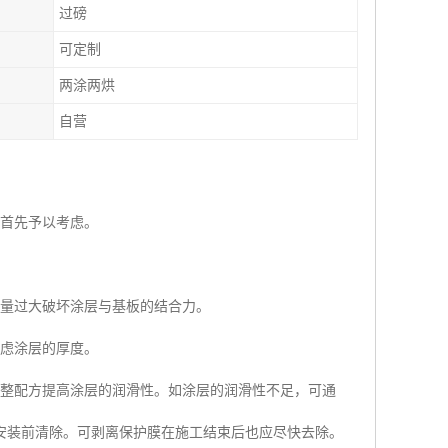
过磅
可定制
两涂两烘
自营
应首先予以考虑。
形量过大破坏涂层与基板的结合力。
考虑涂层的厚度。
调整配方提高涂层的润滑性。如涂层的润滑性不足，可通
安装前清除。可剥离保护膜在施工结束后也应尽快去除。