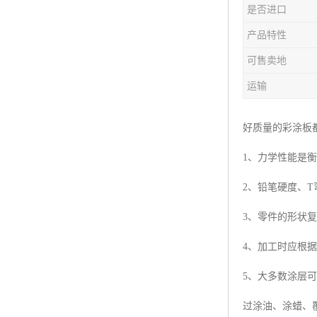
是否进口
产品特性
可售卖地
运输
好质量的彩涂板
1、力学性能是
2、铅笔硬度、
3、零件的形状
4、加工时应根
5、大多数涂层
过涂油、涂蜡、