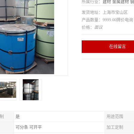
所属行业：
建材
金属建材
发货地址：上海市宝山区
产品数量：9999.00牌价电询
价格：
面议
在线留言
制
是
用途范围
可分条 可开平
加工定制