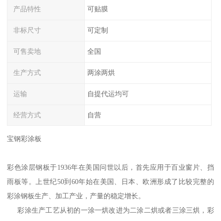
产品特性
可贴膜
非标尺寸
可定制
可售卖地
全国
生产方式
两涂两烘
运输
自提代运均可
经营方式
自营
宝钢彩涂板
彩色涂层钢板于1936年在美国问世以后，首先应用于百业窗片、挡
雨板等。上世纪50到60年始在美国、日本、欧洲形成了比较完整的
彩涂钢板生产、加工产业，产量的稳定增长。
彩涂生产工艺从初的一涂一烘改进为二涂二烘或者三涂三烘，彩