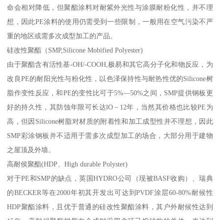
命会相对降低，但聚酯涂料对耐紫外光性与涂膜耐粉化性，并不理
想，因此PE涂料的使用仍需受到一些限制，一般用在空气污染不严
重的地区或需多次成型加工的产品。
硅改性聚酯（SMP,Silicone Mobified Polyester)
由于聚酯含有活性基-OH/-COOH,极易和其它高分子化和物反应，为
改良PE的耐阳光性与粉化性，以色泽保持性与耐热性优的Silicone树
脂作变性反应，和PE的变性比可于5%—50%之间，SMP提供钢板更
好的持久性，其防蚀年限可长达lO－12年，当然其价格也比较PE为
高，但因Silicone树脂对材质的附着性和加工成型性并不理想，因此
SMP彩涂钢板并不适用于需多次成型加工的场合，大部分用于建物
之屋顶及外墙。
高耐侯聚酯(HDP、High durable Polyster)
对于PE和SMP的缺点，英国HYDRO公司（现被BASF收购）、瑞典
的BECKER等在2000年初其开发出可达到PVDF涂层60-80%耐候性
HDP聚酯涂料，且优于普通的硅改性聚酯涂料，其户外耐候性达到