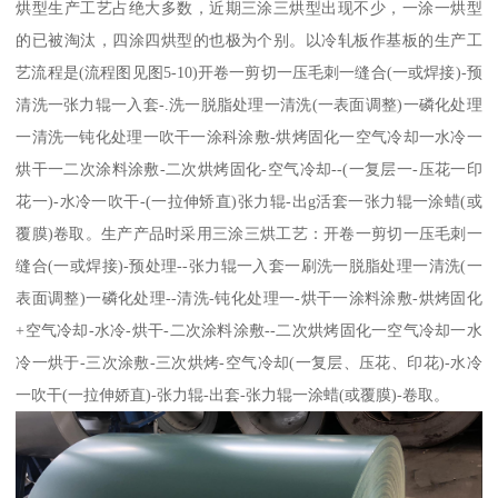
烘型生产工艺占绝大多数，近期三涂三烘型出现不少，一涂一烘型
的已被淘汰，四涂四烘型的也极为个别。以冷轧板作基板的生产工
艺流程是(流程图见图5-10)开卷一剪切一压毛刺一缝合(一或焊接)-预
清洗一张力辊一入套-.洗一脱脂处理一清洗(一表面调整)一磷化处理
一清洗一钝化处理一吹干一涂科涂敷-烘烤固化一空气冷却一水冷一
烘干一二次涂料涂敷-二次烘烤固化-空气冷却--(一复层一-压花一印
花一)-水冷一吹干-(一拉伸矫直)张力辊-出g活套一张力辊一涂蜡(或
覆膜)卷取。生产产品时采用三涂三烘工艺：开卷一剪切一压毛刺一
缝合(一或焊接)-预处理--张力辊一入套一刷洗一脱脂处理一清洗(一
表面调整)一磷化处理--清洗-钝化处理一-烘干一涂料涂敷-烘烤固化
+空气冷却-水冷-烘干-二次涂料涂敷--二次烘烤固化一空气冷却一水
冷一烘于-三次涂敷-三次烘烤-空气冷却(一复层、压花、印花)-水冷
一吹干(一拉伸娇直)-张力辊-出套-张力辊一涂蜡(或覆膜)-卷取。