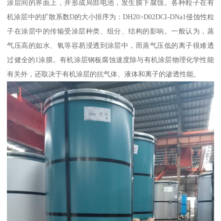
涂层间的界面上，并形成局部电池，发生膜下腐蚀。各种粒子在有
机涂层中的扩散系数D的大小排序为：DH20>D02DCI-DNa1侵蚀性粒
子在涂层中的传输受涂层种类、组分、结构的影响。一般认为，蒸
气压高的如水、氧等容易浸透到涂层中，而蒸气压低的离子很难透
过健全的1涂膜。有机涂层钢板腐蚀速度除与有机涂层物理化学性能
有关外，还取决于有机涂层的抗气体、液体和离子的渗透性能。