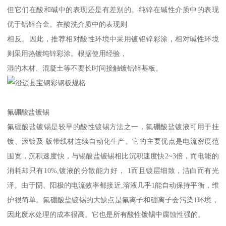
但它们在酸和碱中的表现还是有差别的。纯锌在碱性介质中的表现
优于铝锌合金。在酸洗介质中的表现则
相反。因此，推荐相对酸性环境中采用镀铝锌彩涂，相对碱性环境
则采用热镀纯锌彩涂。根据使用经验，
湿的木材、混凝土等不要长时间接触镀铝锌基板。
氟硼酸盐镀锡
氟硼酸盐镀锡是较早的酸性镀锡方法之一，氟硼酸盐镀液可用于挂
镀、滚镀及 版带线材连续自动化生产。它的主要优点是电流密度范
围宽，沉积速度快，与锡酸盐镀锡相比沉积速度快2~3倍，而电能的
消耗却只有10%,镀液的分散能力好， 1而且镀层细致，洁白而有光
泽。由于阴、阳极的电流效率都接近,溶液几乎1能自动保持平衡，维
护很简单。氟硼酸盐镀锡的大缺点是氟离子和硼离子会污染1环境，
因此废水处理的成本很高。它也是所有酸性镀锡中腐蚀性强的。