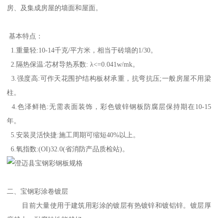
房、及集成房屋的墙面和屋面。
基本特点：
1.重量轻:10-14千克/平方米，相当于砖墙的1/30。
2.隔热保温:芯材导热系数: λ<=0.041w/mk。
3.强度高:可作天花围护结构板材承重，抗弯抗压;一般房屋不用梁
柱。
4.色泽鲜艳:无需表面装饰，彩色镀锌钢板防腐层保持期在10-15
年。
5.安装灵活快捷:施工周期可缩短40%以上。
6.氧指数:(OI)32.0(省消防产品质检站)。
二、宝钢彩涂卷镀层
目前大量使用于建筑用彩涂的镀层有热镀锌和镀铝锌。镀层厚