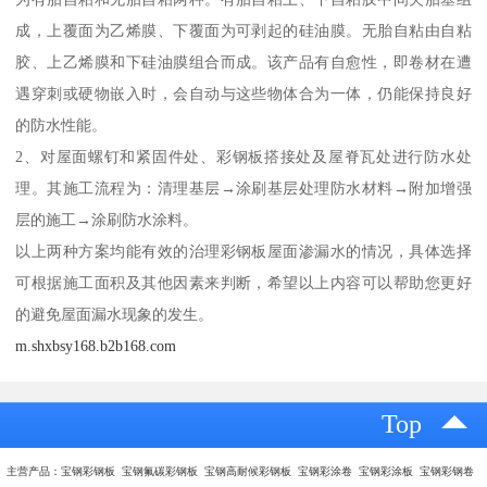
成，上覆面为乙烯膜、下覆面为可剥起的硅油膜。无胎自粘由自粘
胶、上乙烯膜和下硅油膜组合而成。该产品有自愈性，即卷材在遭
遇穿刺或硬物嵌入时，会自动与这些物体合为一体，仍能保持良好
的防水性能。
2、对屋面螺钉和紧固件处、彩钢板搭接处及屋脊瓦处进行防水处
理。其施工流程为：清理基层→涂刷基层处理防水材料→附加增强
层的施工→涂刷防水涂料。
以上两种方案均能有效的治理彩钢板屋面渗漏水的情况，具体选择
可根据施工面积及其他因素来判断，希望以上内容可以帮助您更好
的避免屋面漏水现象的发生。
m.shxbsy168.b2b168.com
Top
主营产品：宝钢彩钢板 宝钢氟碳彩钢板 宝钢高耐候彩钢板 宝钢彩涂卷 宝钢彩涂板 宝钢彩钢卷